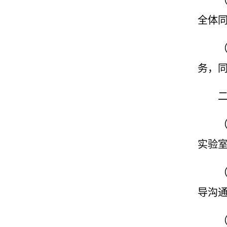
全体
务，
实验
导沟