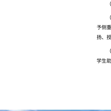
予侧
扬、
学生