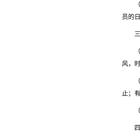
员的
风，
止；