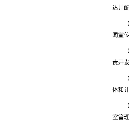
达并
闻宣
责开
体和
室管理