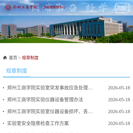
Toggl
naviga
首页
>
规章制度
规章制度
郑州工商学院实验室突发事故应急处理预案
2026-05-18
郑州工商学院实验仪器设备管理办法
2026-05-18
郑州工商学院实验室仪器设备损坏、丢失赔偿细则
2026-05-18
实验室安全隐患检查工作方案
2026-05-18