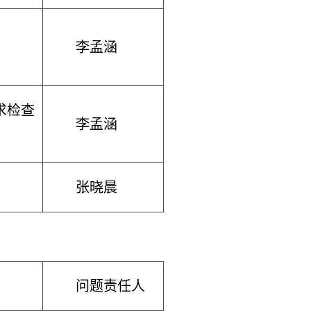
李孟涵
求检查
李孟涵
张晓晨
问题责任人