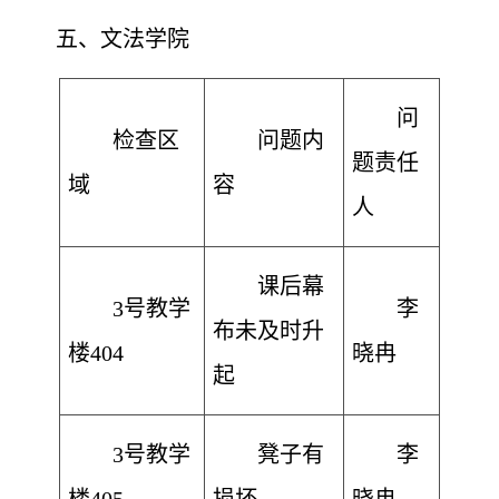
五
、文法学院
问
检查区
问题内
题责任
域
容
人
课后幕
3号教学
李
布未及时升
楼404
晓冉
起
3号教学
凳子有
李