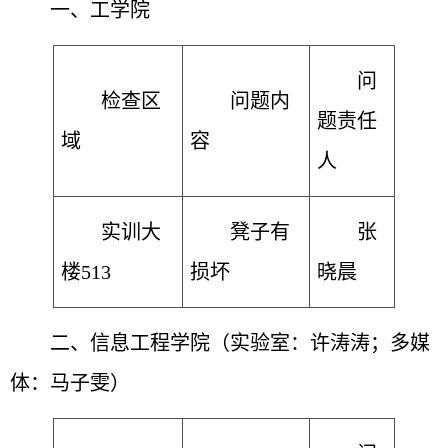
一、
工学院
问
检查区
问题内
题责任
域
容
人
实训大
凳子有
张
楼513
损坏
晓晨
二、
信息工程学院
（实验室：许涛涛；多媒
体：马子雯）