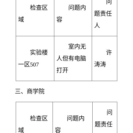
问
检查区
问题内
题责任
域
容
人
室内无
实验楼
许
人但有电脑
一区507
涛涛
打开
三
、商学院
问
检查区
问题内
题责任
域
容