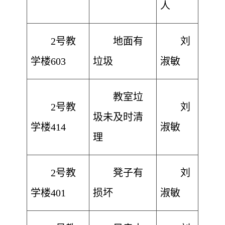
人
2号教
地面有
刘
学楼603
垃圾
淑敏
教室垃
2号教
刘
圾未及时清
学楼414
淑敏
理
2号教
凳子有
刘
学楼401
损坏
淑敏