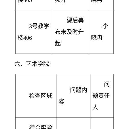
楼405
损坏
晓冉
课后幕
3号教学
李
布未及时升
楼406
晓冉
起
六
、
艺术
学院
问
问题内
检查区域
题责任
容
人
综合实验