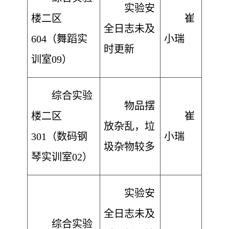
实验安
楼二区
崔
全日志未及
604（舞蹈实
小瑞
时更新
训室09）
综合实验
物品摆
楼二区
崔
放杂乱，垃
301（数码钢
小瑞
圾杂物较多
琴实训室02）
实验安
全日志未及
综合实验