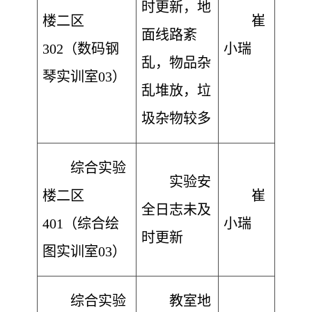
时更新，地
楼二区
崔
面线路紊
302（数码钢
小瑞
乱，物品杂
琴实训室03）
乱堆放，垃
圾杂物较多
综合实验
实验安
楼二区
崔
全日志未及
401（综合绘
小瑞
时更新
图实训室03）
综合实验
教室地