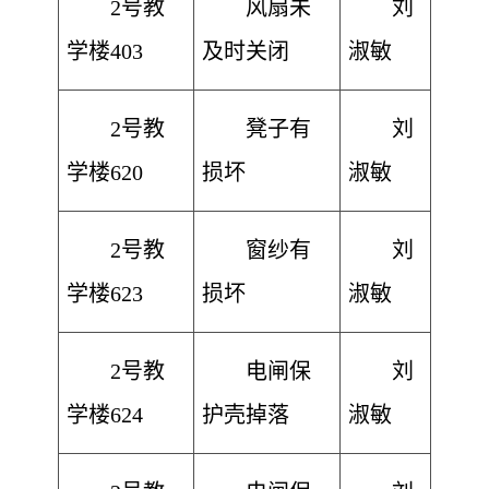
2号教
风扇未
刘
学楼403
及时关闭
淑敏
2号教
凳子有
刘
学楼620
损坏
淑敏
2号教
窗纱有
刘
学楼623
损坏
淑敏
2号教
电闸保
刘
学楼624
护壳掉落
淑敏