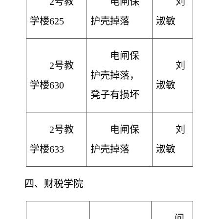
2号教
电闸保
刘
学楼625
护壳掉落
淑敏
电闸保
2号教
刘
护壳掉落，
学楼630
淑敏
凳子有损坏
2号教
电闸保
刘
学楼633
护壳掉落
淑敏
四
、财税学院
问