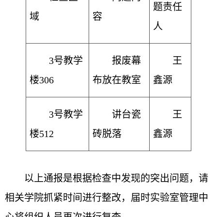
题责任
域
容
人
3号教学
报废幕
王
楼306
布放在教室
鑫源
3号教学
讲台瓷
王
楼512
砖脱落
鑫源
以上通报是根据检查中发现的突出问题，请
相关学院抓紧时间进行整改，届时实验室管理中