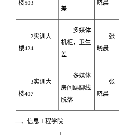
楼503
晓晨
差
多媒体
2实训大
张
机柜，卫生
楼424
晓晨
差
多媒体
3实训大
张
房间踢脚线
楼407
晓晨
脱落
二、
信息工程学院