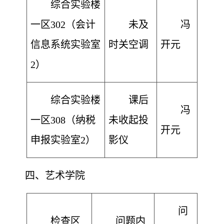
综合实验楼
一区302（会计
未及
冯
信息系统实验室
时关空调
开元
2）
综合实验楼
课后
冯
一区308（纳税
未收起投
开元
申报实验室2）
影仪
四
、
艺术
学院
问
检查区
问题内