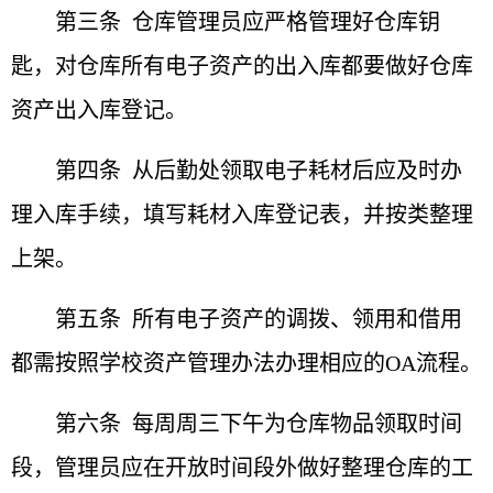
第三条 仓库管理员应严格管理好仓库钥
匙，对仓库所有电子资产的出入库都要做好仓库
资产出入库登记。
第四条 从后勤处领取电子耗材后应及时办
理入库手续，填写耗材入库登记表，并按类整理
上架。
第五条 所有电子资产的调拨、领用和借用
都需按照学校资产管理办法办理相应的OA流程。
第六条 每周周三下午为仓库物品领取时间
段，管理员应在开放时间段外做好整理仓库的工