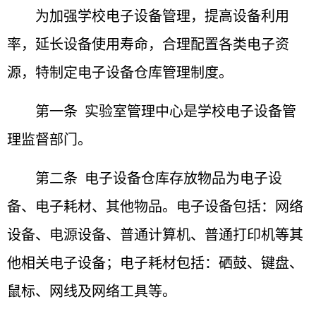
为加强学校电子设备管理，提高设备利用
率，延长设备使用寿命，合理配置各类电子资
源，特制定电子设备仓库管理制度。
第一条 实验室管理中心是学校电子设备管
理监督部门。
第二条 电子设备仓库存放物品为电子设
备、电子耗材、其他物品。电子设备包括：网络
设备、电源设备、普通计算机、普通打印机等其
他相关电子设备；电子耗材包括：硒鼓、键盘、
鼠标、网线及网络工具等。